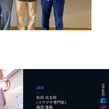
SHARE
講師
松田 光太郎
(リウマチ専門医)
橋田 竜騎