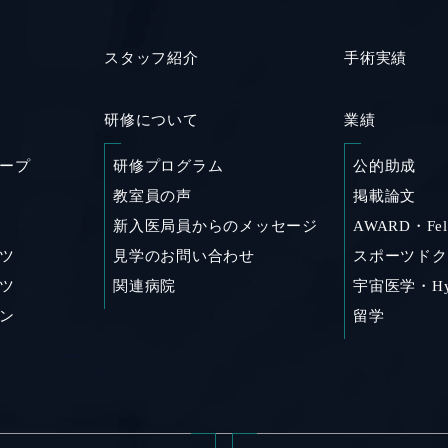
スタッフ紹介
手術実績
研修について
業績
ープ
研修プログラム
公的助成
教室員の声
掲載論文
新入医局員からのメッセージ
AWARD・Fell
ツ
見学のお問い合わせ
スポーツドク
ツ
関連病院
宇宙医学・Hybr
ン
留学