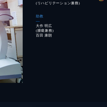
(リハビリテーション兼務)
助教
大作 明広
(腫瘍兼務)
百田 康朗