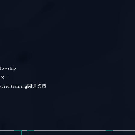
owship
ター
id training関連業績