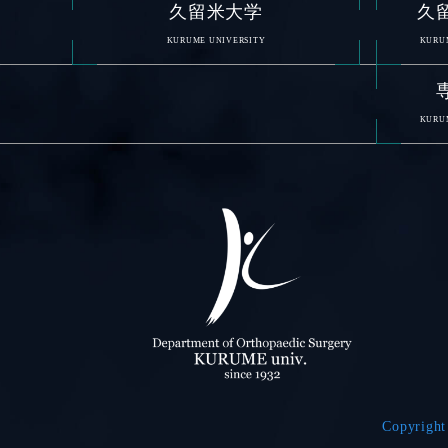
久留米大学
久
KURUME UNIVERSITY
KURUM
KURUM
Copyright